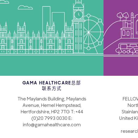
GAMA HEALTHCARE总部
联系方式
The Maylands Building, Maylands
FELLO
Avenue, Hemel Hempstead,
Nort
Hertfordshire, HP2 7TG T: +44
Stainlan
(0)20 7993 0030 E:
United K
info@gamahealthcare.com
resear