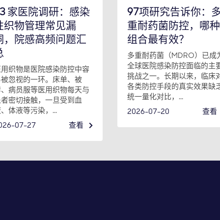
73 家医院调研：感染
97项研究告诉你：
性织物管理常见漏
重耐药菌防控，哪种
洞，院感高频问题汇
组合最有效？
总
多重耐药菌（MDRO）已成
全球医院感染防控面临的主
医用织物是医院感染防控中容
挑战之一。长期以来，临床
易被忽视的一环。床单、被
各类防控手段的真实效果缺
套、病员服等医用织物每天与
统一量化对比，...
患者密切接触，一旦受到血
、体液等污染，...
2026-07-20
查看
026-07-27
查看