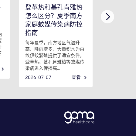
多
登革热和基孔肯雅热
医院里容
怎么区分？夏季南方
频接触面
家庭蚊媒传染病防控
提到医院的高
指南
多人会想到床
为
疗车、输液泵
要
每年夏季，南方地区气温升
接触面，几乎
对
高、降雨增多，大量积水为白
者、家属和医护.
乏
纹伊蚊繁殖提供了适宜条件，
2026-06-22
登革热、基孔肯雅热等蚊媒传
染病进入传播高...
2026-07-07
查看