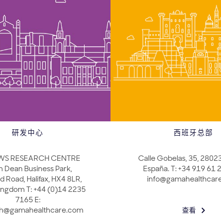
研发中心
西班牙总部
WS RESEARCH CENTRE
Calle Gobelas, 35, 2802
h Dean Business Park,
España. T: +34 919 61 2
d Road, Halifax, HX4 8LR,
info@gamahealthcar
ingdom T: +44 (0)14 2235
7165 E:
ch@gamahealthcare.com
查看